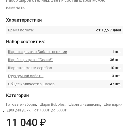
Набор шаров с гелием. Цвет и состав шаров можно
изменить.
Характеристики
Время полета:
от 1 до 7 дней
Набор состоит из:
Шар с надписью Баблс с перьями
1 шт.
Шар без рисунка "Белый"
36 шт.
Шар с конфетти серебро
10 шт.
Груз ручной работы
3 шт.
Общее количество шаров
47 шт.
Категории
Готовые наборы
,
Шары Bubbles
,
Шары с надписью
,
Для парня
,
Для девушки
,
от 1000₽ до 5000₽
11 040 ₽