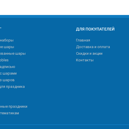
Г
ДЛЯ ПОКУПАТЕЛЕЙ
 наборы
Главная
ые шары
Доставка и оплата
ованные шары
Скидки и акции
bbles
Контакты
надписью
 с шарами
из шаров
для праздника
рные праздники
 тематикам