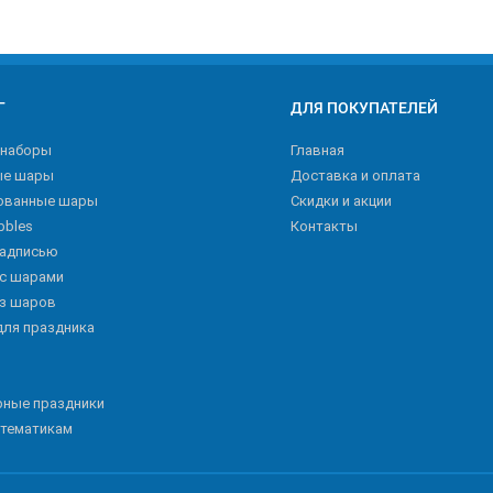
Г
ДЛЯ ПОКУПАТЕЛЕЙ
 наборы
Главная
ые шары
Доставка и оплата
ованные шары
Скидки и акции
bbles
Контакты
надписью
 с шарами
из шаров
для праздника
рные праздники
 тематикам