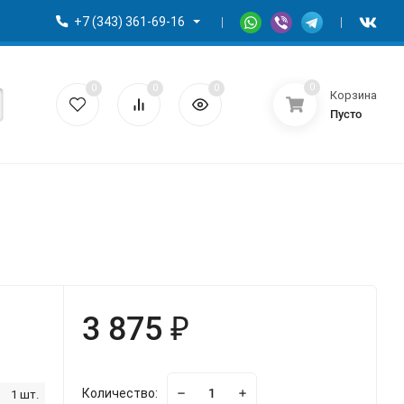
+7 (343) 361-69-16
0
0
0
0
Корзина
Пусто
3 875 ₽
Количество:
1 шт.