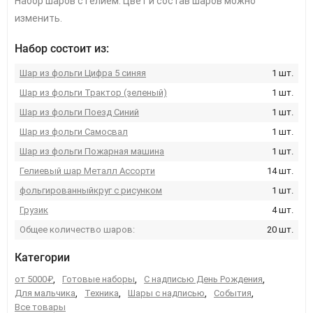
Набор шаров с гелием. Цвет и состав шаров можно
изменить.
Набор состоит из:
Шар из фольги Цифра 5 синяя
1 шт.
Шар из фольги Трактор (зеленый)
1 шт.
Шар из фольги Поезд Синий
1 шт.
Шар из фольги Самосвал
1 шт.
Шар из фольги Пожарная машина
1 шт.
Гелиевый шар Металл Ассорти
14 шт.
фольгированныйкруг с рисунком
1 шт.
Грузик
4 шт.
Общее количество шаров:
20 шт.
Категории
от 5000₽
,
Готовые наборы
,
С надписью День Рождения
,
Для мальчика
,
Техника
,
Шары с надписью
,
События
,
Все товары