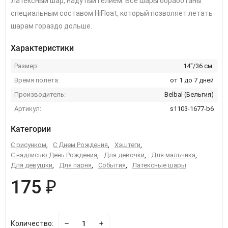
Латексный шар, надутый гелием. Все шары обработаны
специальным составом HiFloat, который позволяет летать
шарам гораздо дольше.
Характеристики
Размер:
14"/36 см.
Время полета:
от 1 до 7 дней
Производитель:
Belbal (Бельгия)
Артикул:
s1103-1677-b6
Категории
С рисунком
,
С Днем Рождения
,
Хэштеги
,
С надписью День Рождения
,
Для девочки
,
Для мальчика
,
Для девушки
,
Для парня
,
События
,
Латексные шары
175 ₽
Количество: