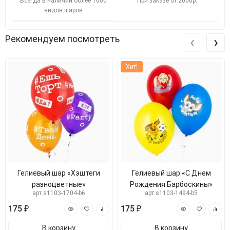
Всегда в наличии более 1000
При заказе от 2000р.
видов шаров
‹
›
Рекомендуем посмотреть
Хит!
Гелиевый шар «Хэштеги
Гелиевый шар «С Днем
разноцветные»
Рождения Барбоскины»
арт.s1103-1704-b6
арт.s1103-1494-b5
175 ₽
175 ₽
В корзину
В корзину