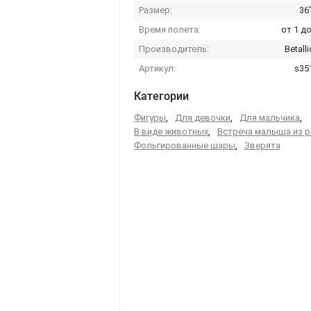
Размер:
36'
Время полета:
от 1 до
Производитель:
Betall
Артикул:
s35
Категории
Фигуры
,
Для девочки
,
Для мальчика
,
В виде животных
,
Встреча малыша из 
Фольгированные шары
,
Зверята