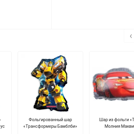
‹
р
Фольгированный шар
Шар из фольги «
ус
«Трансформеры Бамблби»
Молния Макви