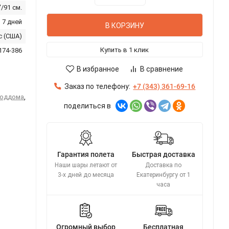
'/91 см.
 7 дней
В КОРЗИНУ
ic (США)
Купить в 1 клик
174-386
В избранное
В сравнение
Заказ по телефону:
+7 (343) 361-69-16
роддома
,
поделиться в
Гарантия полета
Быстрая доставка
Наши шары летают от
Доставка по
3-х дней до месяца
Екатеринбургу от 1
часа
Огромный выбор
Бесплатная