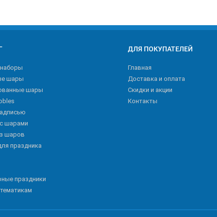
Г
ДЛЯ ПОКУПАТЕЛЕЙ
 наборы
Главная
ые шары
Доставка и оплата
ованные шары
Скидки и акции
bbles
Контакты
надписью
 с шарами
из шаров
для праздника
рные праздники
 тематикам