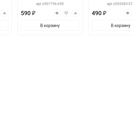
арт.s901796-695
арт.s555083-57
590 ₽
490 ₽
В корзину
В корзину