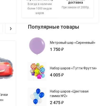
доставка
Всегда в наличии
При заказе от 2000р.
более 1000 видов
шаров
›
Популярные товары
Метровый шар «Сиреневый»
1 750 ₽
Набор шаров «Тутти Фрутти»
4 005 ₽
Набор шаров «Цветовая
Тачки
Фольгированный шар
Шар из фоль
гамма №2»
н»
«Вертолёт хаки»
(зелён
2 475 ₽