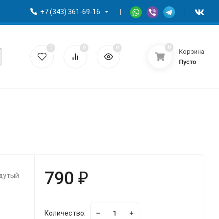
+7 (343) 361-69-16
0
0
0
0
Корзина
Пусто
790 ₽
адутый
Количество: