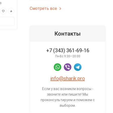
9
арт.s1207-3321-819
арт.s90167
Смотреть все
590 ₽
590 ₽
В корзину
В корз
Контакты
+7 (343) 361-69-16
Пн-Вс 9:30—20:00
info@sharik.pro
Если у вас возникли вопросы -
звоните или пишите! Мы
проконсультируем и поможем с
выбором.