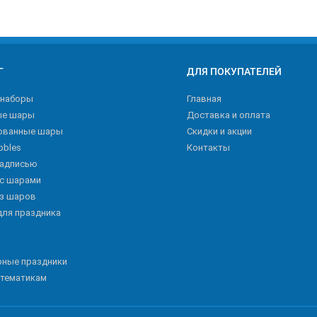
Г
ДЛЯ ПОКУПАТЕЛЕЙ
 наборы
Главная
ые шары
Доставка и оплата
ованные шары
Скидки и акции
bbles
Контакты
надписью
 с шарами
из шаров
для праздника
рные праздники
 тематикам