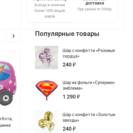
доставка
Всегда в наличии
При заказе от 2000р.
более 1000 видов
шаров
›
Популярные товары
Шар с конфетти «Розовые
сердца»
Новинка
240 ₽
Шар из фольги «Супермен
эмблема»
1 290 ₽
Шар с конфетти «Золотые
 Кота,
Ходячий Шар Фигура 3D Три
Шар Фигура
звезды»
шинке
Кота, Коржик в машинке
Кремовое, 
240 ₽
арт.s401138
арт.s90184