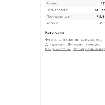
Размер:
38
Время полета:
от 1 до
Производитель:
Falali
Артикул:
s15
Категории
Фигуры
,
Для девочки
,
Для мальчика
,
Для девушки
,
Для парня
,
Хэллоуин
,
В виде животных
,
Фольгированные ша