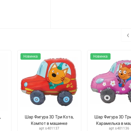
‹
Новинка
Новинка
,
Шар Фигура 3D Три Кота,
Шар Фигура 3D Три
Компот в машинке
Карамелька в ма
арт.s401137
арт.s401136