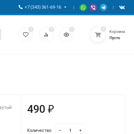
+7 (343) 361-69-16
0
0
0
0
Корзина
Пусто
490 ₽
адутый
Количество: