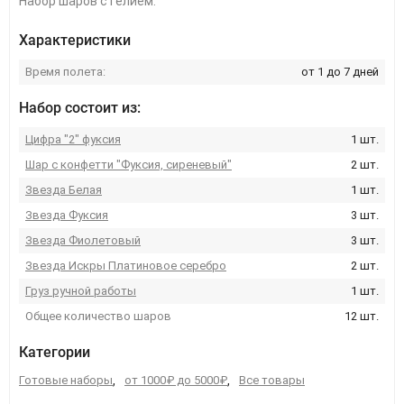
Набор шаров с гелием.
Характеристики
Время полета:
от 1 до 7 дней
Набор состоит из:
Цифра "2" фуксия
1 шт.
Шар с конфетти "Фуксия, сиреневый"
2 шт.
Звезда Белая
1 шт.
Звезда Фуксия
3 шт.
Звезда Фиолетовый
3 шт.
Звезда Искры Платиновое серебро
2 шт.
Груз ручной работы
1 шт.
Общее количество шаров
12 шт.
Категории
Готовые наборы
,
от 1000₽ до 5000₽
,
Все товары